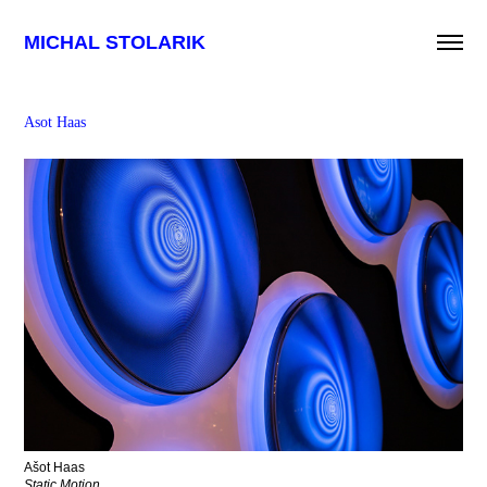
MICHAL STOLARIK
Asot Haas
Ašot Haas
Static Motion