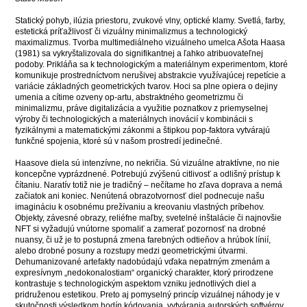
Statický pohyb, ilúzia priestoru, zvukové vlny, optické klamy. Svetlá, farby,
estetická príťažlivosť či vizuálny minimalizmus a technologický
maximalizmus. Tvorba multimediálneho vizuálneho umelca Ašota Haasa
(1981) sa vykryštalizovala do signifikantnej a ľahko atribuovateľnej
podoby. Prikláňa sa k technologickým a materiálnym experimentom, ktoré
komunikuje prostredníctvom nerušivej abstrakcie využívajúcej repetície a
variácie základných geometrických tvarov. Hoci sa plne opiera o dejiny
umenia a cítime ozveny op-artu, abstraktného geometrizmu či
minimalizmu, práve digitalizácia a využitie poznatkov z priemyselnej
výroby či technologických a materiálnych inovácií v kombinácii s
fyzikálnymi a matematickými zákonmi a štipkou pop-faktora vytvárajú
funkčné spojenia, ktoré sú v našom prostredí jedinečné.
Haasove diela sú intenzívne, no nekričia. Sú vizuálne atraktívne, no nie
koncepčne vyprázdnené. Potrebujú zvýšenú citlivosť a odlišný prístup k
čítaniu. Naratív totiž nie je tradičný – nečítame ho zľava doprava a nemá
začiatok ani koniec. Nenútená obrazotvornosť diel podnecuje našu
imagináciu k osobnému prežívaniu a kreovaniu vlastných príbehov.
Objekty, závesné obrazy, reliéfne maľby, svetelné inštalácie či najnovšie
NFT si vyžadujú vnútorne spomaliť a zamerať pozornosť na drobné
nuansy, či už je to postupná zmena farebných odtieňov a hrúbok línií,
alebo drobné posuny a rozstupy medzi geometrickými útvarmi.
Dehumanizované artefakty nadobúdajú vďaka nepatrným zmenám a
expresívnym „nedokonalostiam“ organický charakter, ktorý prirodzene
kontrastuje s technologickým aspektom vzniku jednotlivých diel a
pridruženou estetikou. Preto aj pomyselný princíp vizuálnej náhody je v
skutočnosti výsledkom hodín kódovania, vytvárania autorských softvérov,